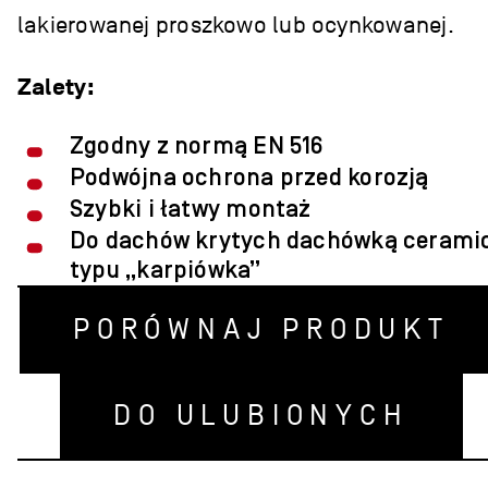
lakierowanej proszkowo lub ocynkowanej.
Zalety:
Zgodny z normą EN 516
Podwójna ochrona przed korozją
Szybki i łatwy montaż
Do dachów krytych dachówką cerami
typu „karpiówka”
PORÓWNAJ PRODUKT
DO ULUBIONYCH