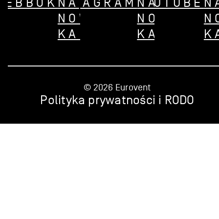
CEBBOK
INSTAGRAM
NA
YOUTUBE
NA
N
NOWEJ
NOWEJ
N
KARCIE
KARCIE
K
© 2026 Eurovent
Polityka prywatności i RODO