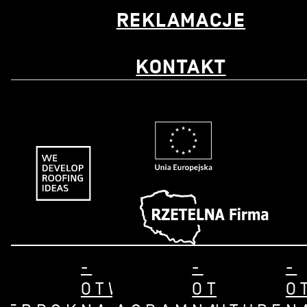
REKLAMACJE
KONTAKT
-
-
-
OTWÓRZ
OTWÓRZ
O