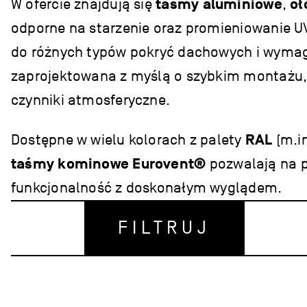
W ofercie znajdują się
taśmy aluminiowe
,
oł
odporne na starzenie oraz promieniowanie U
do różnych typów pokryć dachowych i wyma
zaprojektowana z myślą o szybkim montażu, w
czynniki atmosferyczne.
Dostępne w wielu kolorach z palety
RAL
(m.i
taśmy kominowe Eurovent®
pozwalają na p
funkcjonalność z doskonałym wyglądem.
FILTRUJ