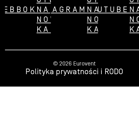
CEBBOK
INSTAGRAM
NA
YOUTUBE
NA
N
NOWEJ
NOWEJ
N
KARCIE
KARCIE
K
© 2026 Eurovent
Polityka prywatności i RODO