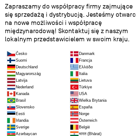
Zapraszamy do współpracy firmy zajmujące
się sprzedażą i dystrybucją. Jesteśmy otwarc
na nowe możliwości i współpracę
międzynarodową! Skontaktuj się z naszym
lokalnym przedstawicielem w swoim kraju.
Česko
Danmark
Suomi
Francja
Deutschland
Ελλάδα
Magyarország
Italia
Latvija
Lietuva
Nederland
Türkiye
Kanada
USA
Brasil
Wielka Brytania
Slovensko
España
Eesti
Norge
Irlandia
Österreich
Sverige
België
भारत (Bhārat)
Azərbaycan