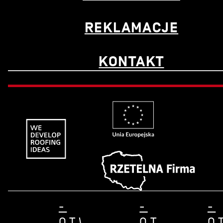
REKLAMACJE
KONTAKT
-
-
-
OTWÓRZ
OTWÓRZ
O