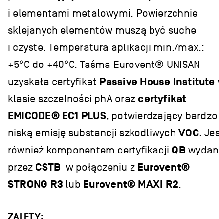
i elementami metalowymi. Powierzchnie
sklejanych elementów muszą być suche
i czyste. Temperatura aplikacji min./max.:
+5°C do +40°C. Taśma Eurovent® UNISAN
uzyskała certyfikat
Passive House Institute
klasie szczelności phA oraz
certyfikat
EMICODE® EC1 PLUS
, potwierdzający bardzo
niską emisję substancji szkodliwych
VOC
. Je
również komponentem certyfikacji
QB
wydan
przez
CSTB
w połączeniu z
Eurovent®
STRONG R3
lub
Eurovent® MAXI R2
.
ZALETY: