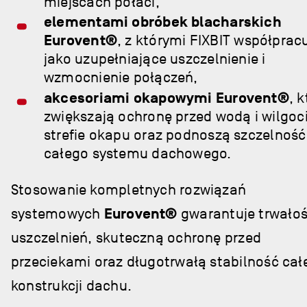
miejscach połaci,
elementami obróbek blacharskich
Eurovent®
, z którymi FIXBIT współprac
jako uzupełniające uszczelnienie i
wzmocnienie połączeń,
akcesoriami okapowymi Eurovent®
, 
zwiększają ochronę przed wodą i wilgoc
strefie okapu oraz podnoszą szczelność
całego systemu dachowego.
Stosowanie kompletnych rozwiązań
systemowych
Eurovent®
gwarantuje trwało
uszczelnień, skuteczną ochronę przed
przeciekami oraz długotrwałą stabilność cał
konstrukcji dachu.