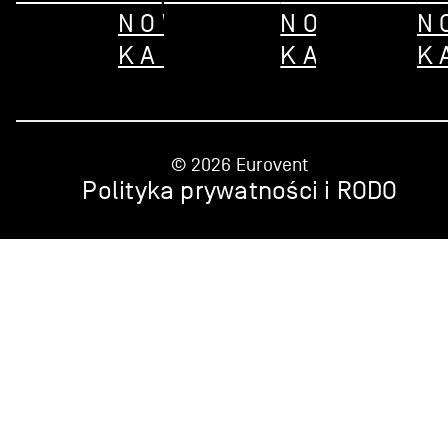
NOWEJ
NOWEJ
N
KARCIE
KARCIE
K
© 2026 Eurovent
Polityka prywatności i RODO